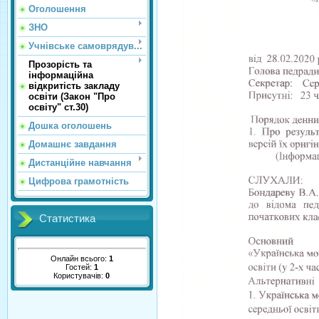
Оголошення
ЗНО
Учнівське самоврядув...
Прозорість та
інформаційна
відкритість закладу
освіти (Закон "Про
освіту" ст.30)
Дошка оголошень
Домашнє завдання
Дистанційне навчання
Цифрова грамотність
Статистика
Онлайн всього:
1
Гостей:
1
Користувачів:
0