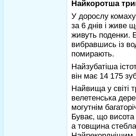
Найкоротша три
У дорослу комаху
за 6 днів і живе
живуть поденки. Б
вибравшись із во
помирають.
Найзубатіша істот
він має 14 175 зуб
Найвища у світі 
велетенська дере
могутнім багатор
Буває, що висота
а товщина стебла
Найрекорднішим