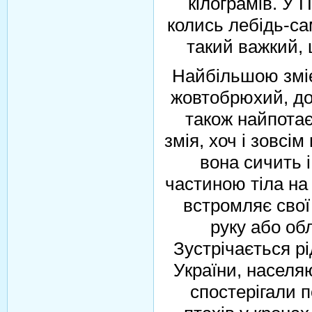
кілограмів. У 
колись лебідь-сам
такий важкий, щ
Найбільшою зміє
жовтобрюхий, до
також найпотає
змія, хоч і зовсі
вона сичить 
частиною тіла на
встромляє свої 
руку або об
Зустрічається рі
України, населяю
спостерігали п