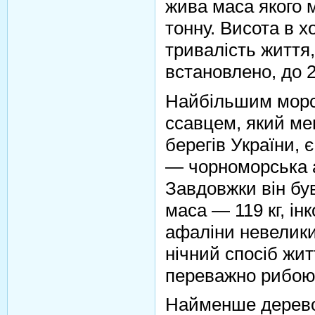
жива маса якого 
тонну. Висота в х
тривалість життя,
встановлено, до 2
Найбільшим мор
ссавцем, який ме
берегів України, 
— чорноморська 
Завдовжки він бу
маса — 119 кг, ін
афаліни невелики
нічний спосіб жит
переважно рибою
Найменше дерево