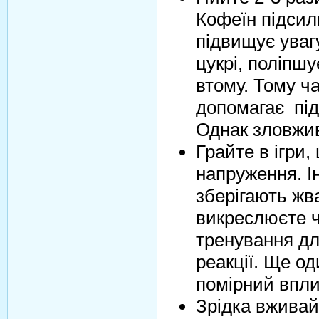
Кофеїн підсил
підвищує уваг
цукрі, поліпшу
втому. Тому ч
допомагає під
Однак зловжи
Грайте в ігри
напруження. Ін
зберігають жв
викреслюєте ч
тренування дл
реакції. Ще о
помірний впли
Зрідка вживай