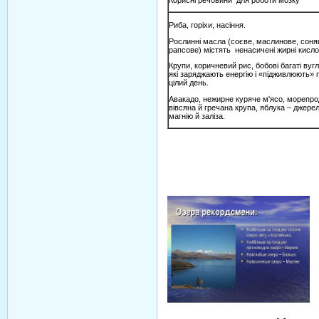
Риба, горіхи, насіння.
Рослинні масла (соєве, маслинове, сон
рапсове) містять ненасичені жирні кисло
Крупи, коричневий рис, бобові багаті вуг
які заряджають енергію і «підживлюють» 
цілий день.
Авакадо, нежирне куряче м'ясо, морепро
вівсяна й гречана крупа, яблука – джерел
магнію й заліза.