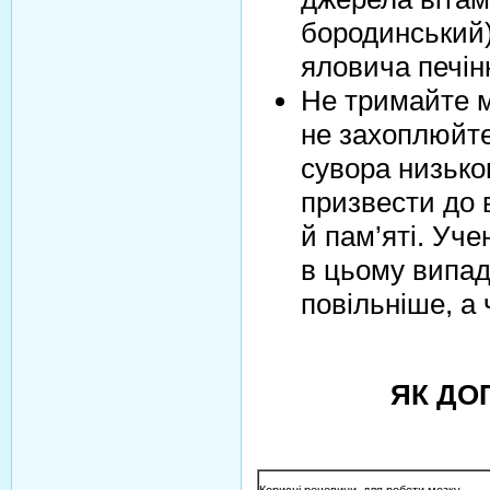
бородинський)
яловича печінк
Не тримайте м
не захоплюйт
сувора низько
призвести до в
й пам’яті. Уч
в цьому випад
повільніше, а 
ЯК ДО
Корисні речовини для роботи мозку