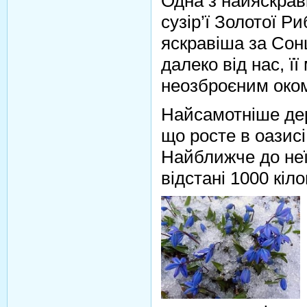
Одна з найяскрав
сузір’ї Золотої Р
яскравіша за Сон
далеко від нас, ї
неозброєним око
Найсамотніше дер
що росте в оазисі
Найближче до неї
відстані 1000 кіло