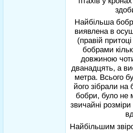
птахів у кронах
здоб
Найбільша бобро
виявлена в осуш
(правій притоці
бобрами кільк
довжиною чот
дванадцять, а в
метра. Всього б
його зібрали на 
бобри, було не 
звичайні розміри
вд
Найбільшим звіро