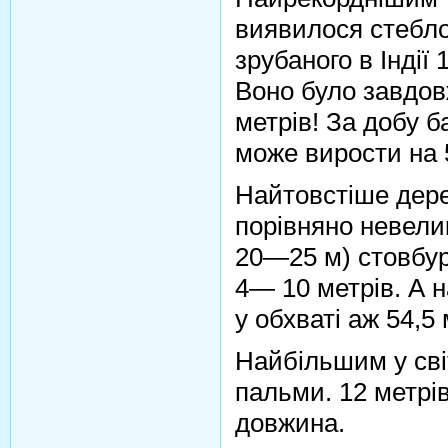
виявилося стебло
зрубаного в Індії 
Воно було завдов
метрів! За добу б
може вирости на
Найтовстіше дере
порівняно невели
20—25 м) стовбур
4— 10 метрів. А 
у обхваті аж 54,5
Найбільшим у світ
пальми. 12 метрів
довжина.