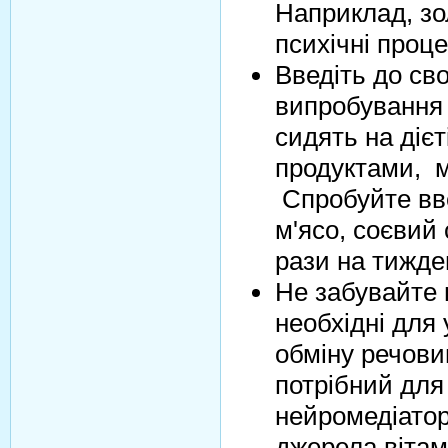
Наприклад, зо
психічні проце
Введіть до св
випробування 
сидять на дієт
продуктами, м
Спробуйте вве
м'ясо, соєвий 
рази на тижде
Не забувайте 
необхідні для 
обміну речовин
потрібний для
нейромедіатор
джерела вітамі