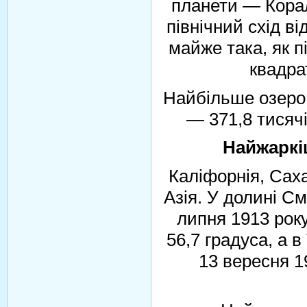
планети — Кора
північний схід ві
майже така, як 
квадра
Найбільше озеро 
— 371,8 тисячі
Найжаркіш
Каліфорнія, Саха
Азія. У долині С
липня 1913 рок
56,7 градуса, а в
13 вересня 1