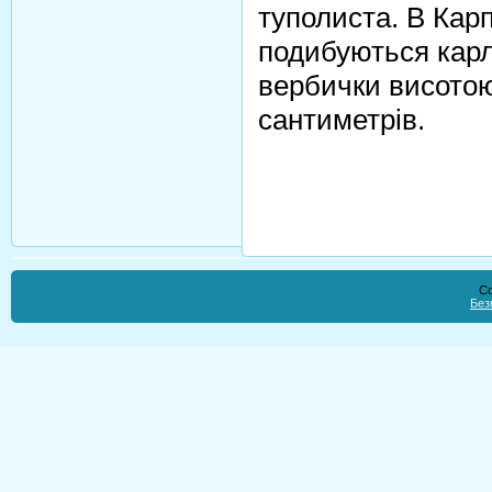
туполиста. В Карп
подибуються карл
вербички висото
сантиметрів.
Co
Без