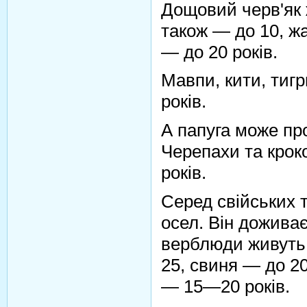
Дощовий черв'як 
також — до 10, жа
— до 20 років.
Мавпи, кити, тиг
років.
А папуга може про
Черепахи та крок
років.
Серед свійських
осел. Він доживає 
верблюди живуть 
25, свиня — до 20
— 15—20 років.