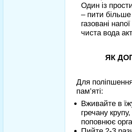
Один із прост
– пити більше 
газовані напої
чиста вода акт
ЯК ДО
Для поліпшення
пам’яті:
Вживайте в їж
гречану крупу,
поповнює орга
Пийте 2-3 раз