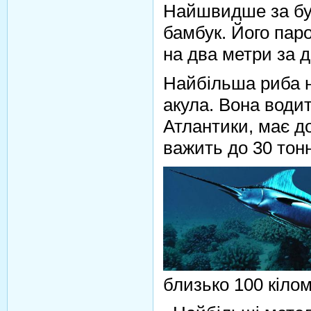
Найшвидше за бу
бамбук. Його пар
на два метри за д
Найбільша риба н
акула. Вона водит
Атлантики, має до
важить до 30 тонн
близько 100 кілом