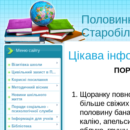
Половинк
Старобіл
Меню сайту
Цікава інф
Візитівка школи
ПОР
Цивільний захист в П...
Корисні посилання
Методичний вісник
Щоранку повно
Новини шкільного
життя
більше свіжих 
Поради соціально -
половину бана
психологічної служби
Інформація для учнів
калію, апельси
Бібліотека