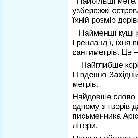
Найбільші метел
узбережжі остров
їхній розмір дорі
Найменші кущі р
Гренландії, їхня 
сантиметрів. Це 
Найглибше корінн
Південно-Західні
метрів.
Найдовше слово л
одному з творів 
письменника Аріс
літери.