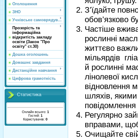
яблуко, грушу.
Оголошення
З’їдайте повно
ЗНО
обов’язково б
Учнівське самоврядув...
Частіше вжива
Прозорість та
інформаційна
рослинні масл
відкритість закладу
освіти (Закон "Про
життєво важли
освіту" ст.30)
Дошка оголошень
мільярдів гліа
Домашнє завдання
й рослинні м
Дистанційне навчання
лінолевої кисл
Цифрова грамотність
відновлення мі
шляхів, яким
Статистика
повідомлення 
Онлайн всього:
1
Регулярно за
Гостей:
1
Користувачів:
0
вправами, щоб
Очищайте свій 