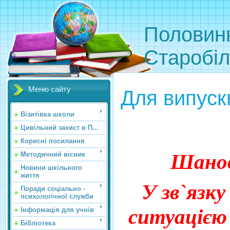
Половинк
Старобіл
Меню сайту
Для випуск
Візитівка школи
Цивільний захист в П...
Корисні посилання
Шанов
Методичний вісник
Новини шкільного
життя
У зв`язку
Поради соціально -
психологічної служби
ситуацією
Інформація для учнів
Бібліотека