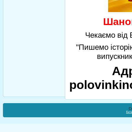
Шанов
Чекаємо від 
"Пишемо історі
випускни
Ад
polovinkin
Co
Без