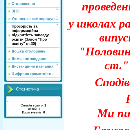
проведен
Оголошення
ЗНО
Учнівське самоврядув...
у школах ра
Прозорість та
інформаційна
випус
відкритість закладу
освіти (Закон "Про
освіту" ст.30)
"Половин
Дошка оголошень
Домашнє завдання
ст."
Дистанційне навчання
Цифрова грамотність
Споді
Статистика
Онлайн всього:
1
Ми пи
Гостей:
1
Користувачів:
0