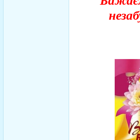
Бажає
незаб