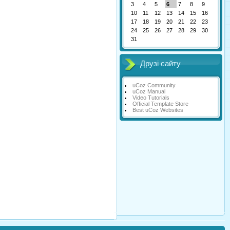
3
4
5
6
7
8
9
10
11
12
13
14
15
16
17
18
19
20
21
22
23
24
25
26
27
28
29
30
31
Друзі сайту
uCoz Community
uCoz Manual
Video Tutorials
Official Template Store
Best uCoz Websites