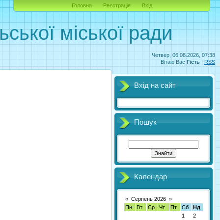
Головна
Реєстрація
Вхід
ської міської ради
Четвер, 06.08.2026, 07:38
Вітаю Вас
Гість
|
RSS
Вхід на сайт
Пошук
Календар
«
Серпень 2026
»
Пн
Вт
Ср
Чт
Пт
Сб
Нд
1
2