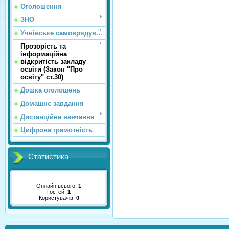
Оголошення
ЗНО
Учнівське самоврядув...
Прозорість та
інформаційна
відкритість закладу
освіти (Закон "Про
освіту" ст.30)
Дошка оголошень
Домашнє завдання
Дистанційне навчання
Цифрова грамотність
Статистика
Онлайн всього:
1
Гостей:
1
Користувачів:
0