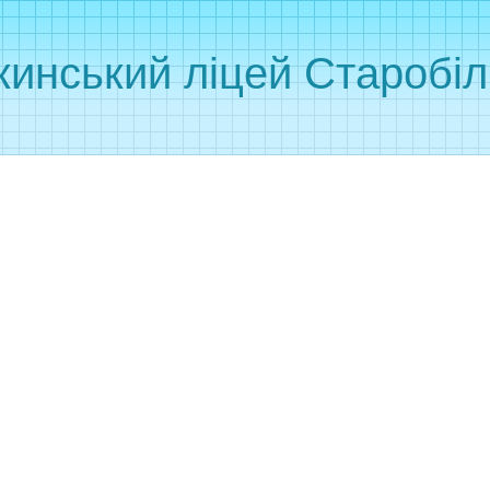
инський ліцей Старобіль