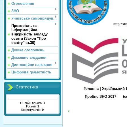
Оголошення
ЗНО
Учнівське самоврядув...
http://stb
Прозорість та
інформаційна
відкритість закладу
освіти (Закон "Про
освіту" ст.30)
Дошка оголошень
Домашнє завдання
Дистанційне навчання
Цифрова грамотність
Статистика
Головна | Український
Пробне ЗНО-2017
te
Онлайн всього:
1
Гостей:
1
Користувачів:
0